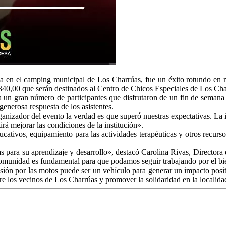
a en el camping municipal de Los Charrúas, fue un éxito rotundo en m
.340,00 que serán destinados al Centro de Chicos Especiales de Los Cha
ir a un gran número de participantes que disfrutaron de un fin de seman
generosa respuesta de los asistentes.
anizador del evento la verdad es que superó nuestras expectativas. La i
á mejorar las condiciones de la institución».
ativos, equipamiento para las actividades terapéuticas y otros recurso
tas para su aprendizaje y desarrollo», destacó Carolina Rivas, Directo
comunidad es fundamental para que podamos seguir trabajando por el bie
ión por las motos puede ser un vehículo para generar un impacto posit
re los vecinos de Los Charrúas y promover la solidaridad en la localida